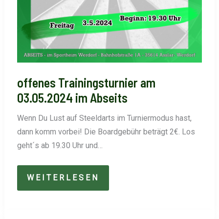
offenes Trainingsturnier am
03.05.2024 im Abseits
Wenn Du Lust auf Steeldarts im Turniermodus hast,
dann komm vorbei! Die Boardgebühr beträgt 2€. Los
geht´s ab 19.30 Uhr und…
OFFENES
WEITERLESEN
TRAININGSTURNIER
AM