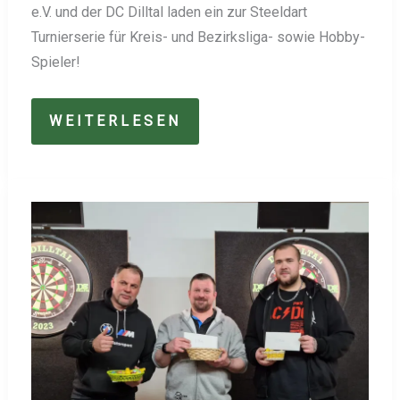
e.V. und der DC Dilltal laden ein zur Steeldart
Turnierserie für Kreis- und Bezirksliga- sowie Hobby-
Spieler!
RDV
WEITERLESEN
RANKINGTURNIER-
SERIE