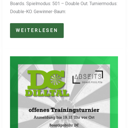
Boards. Spielmodus: 501 – Double Out. Turniermodus:
Double-KO. Gewinner-Baum:
OFFENES
WEITERLESEN
STEELDART-
TURNIER
MIT
GELDPREISEN
BEIM
DC
DILLTAL