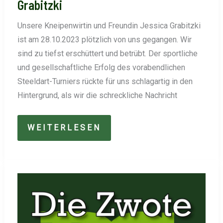
Grabitzki
Unsere Kneipenwirtin und Freundin Jessica Grabitzki
ist am 28.10.2023 plötzlich von uns gegangen. Wir
sind zu tiefst erschüttert und betrübt. Der sportliche
und gesellschaftliche Erfolg des vorabendlichen
Steeldart-Turniers rückte für uns schlagartig in den
Hintergrund, als wir die schreckliche Nachricht
DC
WEITERLESEN
DILLTAL
TRAUERT
UM
JESSICA
GRABITZKI