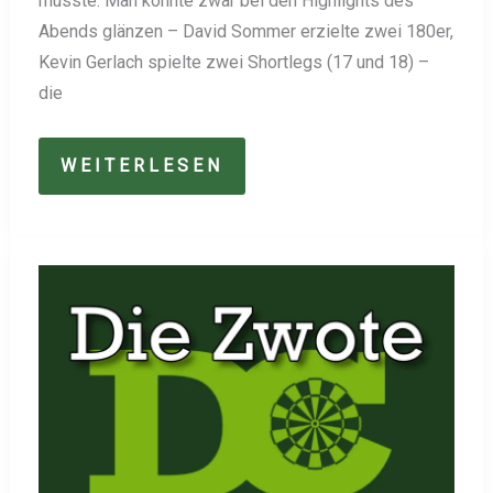
musste. Man konnte zwar bei den Highlights des
Abends glänzen – David Sommer erzielte zwei 180er,
Kevin Gerlach spielte zwei Shortlegs (17 und 18) –
die
ZWEITE
WEITERLESEN
KOMMT
MIT
LEEREN
HÄNDEN
AUS
KOMBACH
HEIM