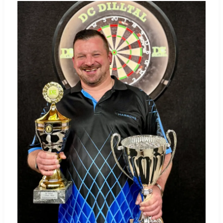
BEI
EM
IN
SLOWENIEN