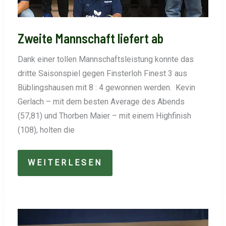
Zweite Mannschaft liefert ab
Dank einer tollen Mannschaftsleistung konnte das
dritte Saisonspiel gegen Finsterloh Finest 3 aus
Büblingshausen mit 8 : 4 gewonnen werden. Kevin
Gerlach – mit dem besten Average des Abends
(57,81) und Thorben Maier – mit einem Highfinish
(108), holten die
ZWEITE
WEITERLESEN
MANNSCHAFT
LIEFERT
AB