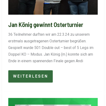
Jan König gewinnt Osterturnier
36 Teilnehmer durften wir am 22.3.24 zu unserem
erstmals ausgetragenen Osterturnier begrüßen.
Gespielt wurde 501 Double out – best of 5 Legs im
Doppel KO – Modus. Jan König (m.) konnte sich am
Ende in einem spannenden Finale gegen Andi
JAN
WEITERLESEN
KÖNIG
GEWINNT
OSTERTURNIER