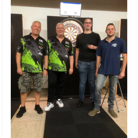
ERFOLGREICH
IN
DIE
NEUE
SAISON!