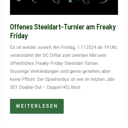
Offenes Steeldart-Turnier am Freaky
Friday
Es ist wieder soweit: Am Freitag, 1.11.2024 ab 19 Uhr,
veranstaltet der DC Dilltal zum zweiten Mal sein
öffentliches Freaky-Friday-Steeldart-Turnier.
Gruselige Verkleidungen sind gerne gesehen, aber
keine Pflicht. Der Spielmodus ist wie im letzten Jahr:
501 Double-Out – Doppel-KO, Best
OFFENES
WEITERLESEN
STEELDART-
TURNIER