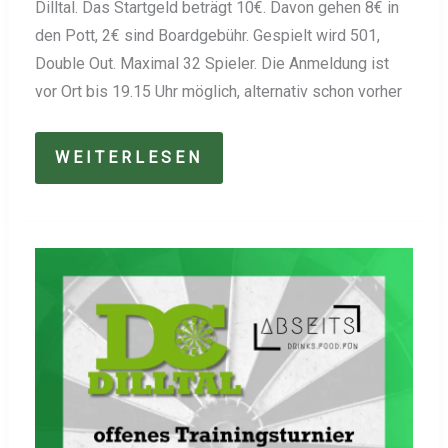
Dilltal. Das Startgeld beträgt 10€. Davon gehen 8€ in
den Pott, 2€ sind Boardgebühr. Gespielt wird 501,
Double Out. Maximal 32 Spieler. Die Anmeldung ist
vor Ort bis 19.15 Uhr möglich, alternativ schon vorher
GROSSES O
WEITERLESEN
STER-T
URNIER B
EIM D
C D
ILLTAL