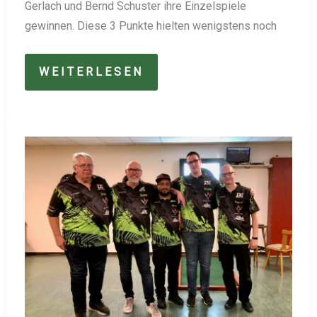
Gerlach und Bernd Schuster ihre Einzelspiele
gewinnen. Diese 3 Punkte hielten wenigstens noch
NIEDERLAGE
WEITERLESEN
BEI
HEIMPREMIERE
FÜR
DILLTAL
2